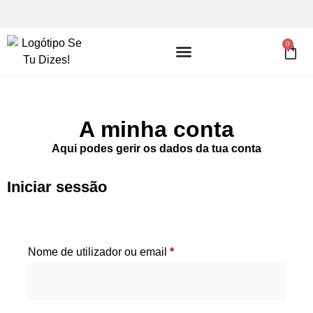
PORTES GRÁTIS A PARTIR DE 9,90€.
E
0
A minha conta
Aqui podes gerir os dados da tua conta
Iniciar sessão
Nome de utilizador ou email
*