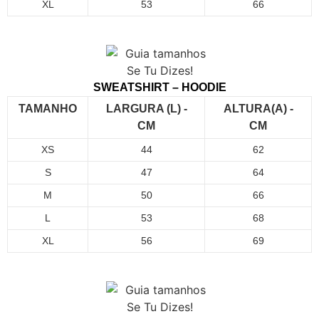
XL
53
66
SWEATSHIRT – HOODIE
TAMANHO
LARGURA (L) -
ALTURA(A) -
CM
CM
XS
44
62
S
47
64
M
50
66
L
53
68
XL
56
69