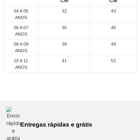
CM
CM
04 A 05
32
43
ANOS
06 A 07
35
46
ANOS
08 A 09
38
49
ANOS
10 A 11
41
52
ANOS
Entregas rápidas e grátis