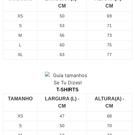
CM
CM
XS
50
69
S
53
71
M
56
73
L
60
75
XL
63
77
T-SHIRTS
TAMANHO
LARGURA (L) -
ALTURA(A) -
CM
CM
XS
47
68
S
50
70