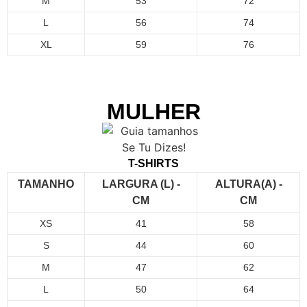
M
53
72
L
56
74
XL
59
76
MULHER
T-SHIRTS
TAMANHO
LARGURA (L) -
ALTURA(A) -
CM
CM
XS
41
58
S
44
60
M
47
62
L
50
64