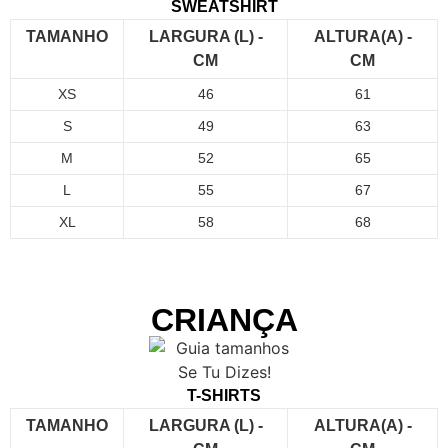
SWEATSHIRT
TAMANHO
LARGURA (L) -
ALTURA(A) -
CM
CM
XS
46
61
S
49
63
M
52
65
L
55
67
XL
58
68
CRIANÇA
T-SHIRTS
TAMANHO
LARGURA (L) -
ALTURA(A) -