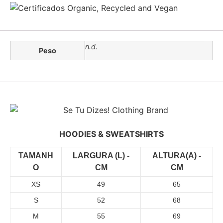
n.d.
Peso
HOODIES & SWEATSHIRTS
TAMANH
LARGURA (L) -
ALTURA(A) -
O
CM
CM
XS
49
65
S
52
68
M
55
69