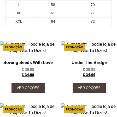
L
58
70
XL
61
71
XXL
64
72
PROMOÇÃO
PROMOÇÃO
Sowing Seeds With Love
Under The Bridge
€
39,99
€
39,99
€
34,99
€
34,99
VER OPÇÕES
VER OPÇÕES
PROMOÇÃO
PROMOÇÃO