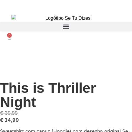
PORTES GRÁTIS A PARTIR DE 9,90€.
0
This is Thriller
Night
€
39,99
€
34,99
Sweatshirt com capuz (Hoodie) com desenho original Se