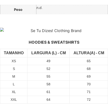
n.d.
Peso
HOODIES & SWEATSHIRTS
TAMANHO
LARGURA (L) - CM
ALTURA(A) - CM
XS
49
65
S
52
68
M
55
69
L
58
70
XL
61
71
XXL
64
72